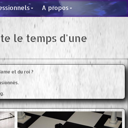
essionnels
A propos
uste le temps d'une
 dame et du roi ?
usionnés.
g.