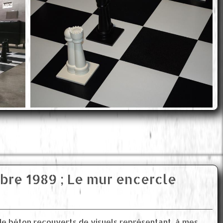
bre 1989 ; Le mur encercle
e béton recouverts de visuels représentant, à mes